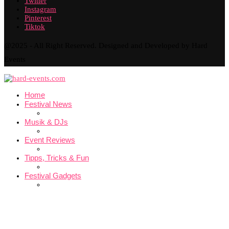
Twitter
Instagram
Pinterest
Tiktok
@2025 - All Right Reserved. Designed and Developed by Hard
Events
Home
Festival News
Musik & DJs
Event Reviews
Tipps, Tricks & Fun
Festival Gadgets