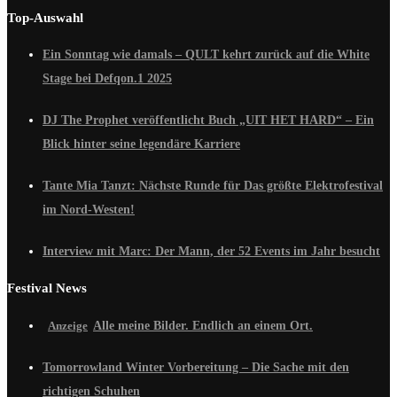
Top-Auswahl
Ein Sonntag wie damals – QULT kehrt zurück auf die White
Stage bei Defqon.1 2025
DJ The Prophet veröffentlicht Buch „UIT HET HARD“ – Ein
Blick hinter seine legendäre Karriere
Tante Mia Tanzt: Nächste Runde für Das größte Elektrofestival
im Nord-Westen!
Interview mit Marc: Der Mann, der 52 Events im Jahr besucht
Festival News
Alle meine Bilder. Endlich an einem Ort.
Tomorrowland Winter Vorbereitung – Die Sache mit den
richtigen Schuhen