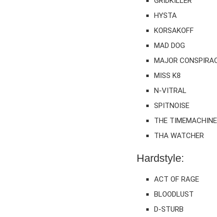
GRIDKILLER
HYSTA
KORSAKOFF
MAD DOG
MAJOR CONSPIRA
MISS K8
N-VITRAL
SPITNOISE
THE TIMEMACHINE
THA WATCHER
Hardstyle:
ACT OF RAGE
BLOODLUST
D-STURB