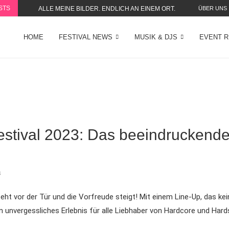
STS
ALLE MEINE BILDER. ENDLICH AN EINEM ORT.
ÜBER UNS
HOME
FESTIVAL NEWS
MUSIK & DJS
EVENT 
estival 2023: Das beeindruckende
s
teht vor der Tür und die Vorfreude steigt! Mit einem Line-Up, das k
in unvergessliches Erlebnis für alle Liebhaber von Hardcore und Hard