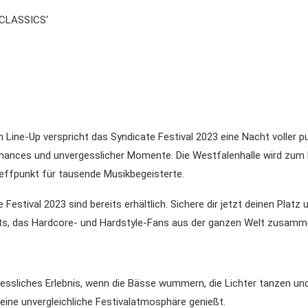
 CLASSICS‘
 Line-Up verspricht das Syndicate Festival 2023 eine Nacht voller pu
mances und unvergesslicher Momente. Die Westfalenhalle wird zum 
effpunkt für tausende Musikbegeisterte.
Festival 2023 sind bereits erhältlich. Sichere dir jetzt deinen Platz 
s, das Hardcore- und Hardstyle-Fans aus der ganzen Welt zusamme
gessliches Erlebnis, wenn die Bässe wummern, die Lichter tanzen u
eine unvergleichliche Festivalatmosphäre genießt.