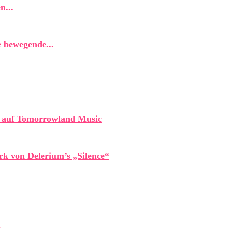
n...
 bewegende...
“ auf Tomorrowland Music
rk von Delerium’s „Silence“