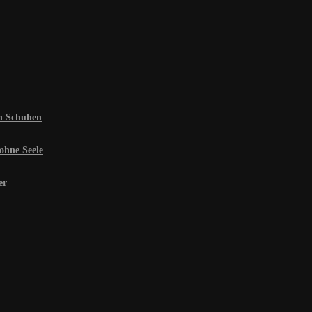
en Schuhen
ohne Seele
er