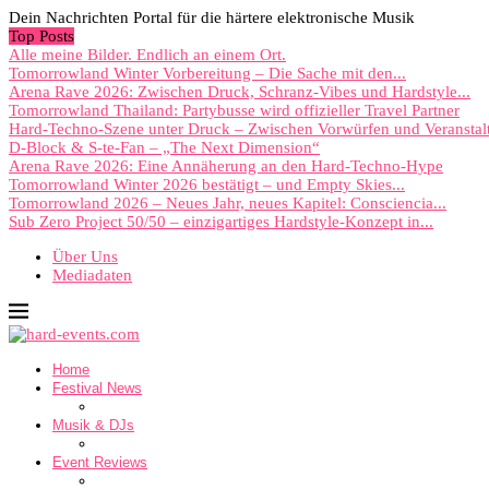
Dein Nachrichten Portal für die härtere elektronische Musik
Top Posts
Alle meine Bilder. Endlich an einem Ort.
Tomorrowland Winter Vorbereitung – Die Sache mit den...
Arena Rave 2026: Zwischen Druck, Schranz-Vibes und Hardstyle...
Tomorrowland Thailand: Partybusse wird offizieller Travel Partner
Hard-Techno-Szene unter Druck – Zwischen Vorwürfen und Veranstal
D-Block & S-te-Fan – „The Next Dimension“
Arena Rave 2026: Eine Annäherung an den Hard-Techno-Hype
Tomorrowland Winter 2026 bestätigt – und Empty Skies...
Tomorrowland 2026 – Neues Jahr, neues Kapitel: Consciencia...
Sub Zero Project 50/50 – einzigartiges Hardstyle-Konzept in...
Über Uns
Mediadaten
Home
Festival News
Musik & DJs
Event Reviews