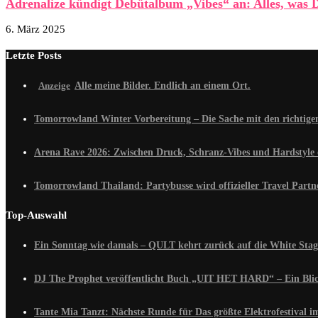
Adrenalize kündigt Debütalbum „Vibes“ an: Alles, was D
6. März 2025
Letzte Posts
Alle meine Bilder. Endlich an einem Ort.
Tomorrowland Winter Vorbereitung – Die Sache mit den richtig
Arena Rave 2026: Zwischen Druck, Schranz-Vibes und Hardstyle 
Tomorrowland Thailand: Partybusse wird offizieller Travel Partn
Top-Auswahl
Ein Sonntag wie damals – QULT kehrt zurück auf die White Stag
DJ The Prophet veröffentlicht Buch „UIT HET HARD“ – Ein Blick
Tante Mia Tanzt: Nächste Runde für Das größte Elektrofestival 