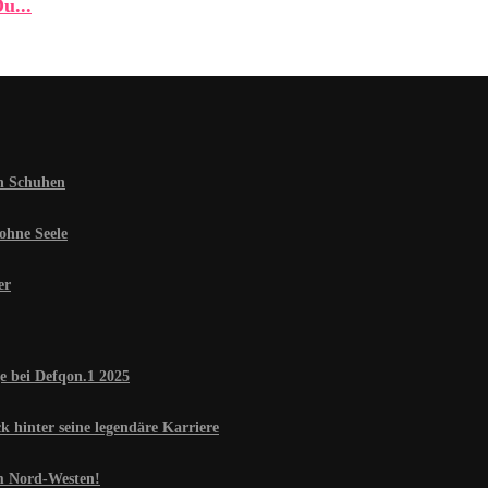
u...
en Schuhen
ohne Seele
er
e bei Defqon.1 2025
 hinter seine legendäre Karriere
im Nord-Westen!