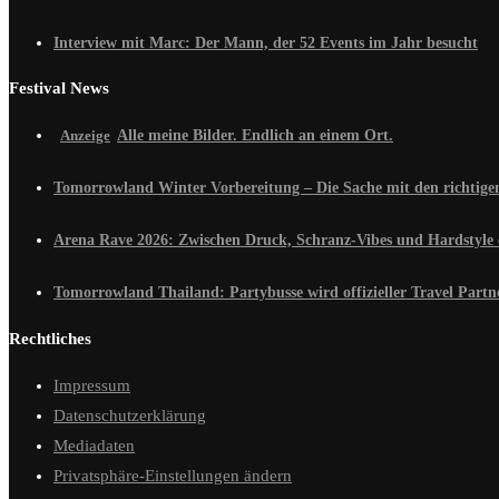
Interview mit Marc: Der Mann, der 52 Events im Jahr besucht
Festival News
Alle meine Bilder. Endlich an einem Ort.
Tomorrowland Winter Vorbereitung – Die Sache mit den richtig
Arena Rave 2026: Zwischen Druck, Schranz-Vibes und Hardstyle 
Tomorrowland Thailand: Partybusse wird offizieller Travel Partn
Rechtliches
Impressum
Datenschutzerklärung
Mediadaten
Privatsphäre-Einstellungen ändern