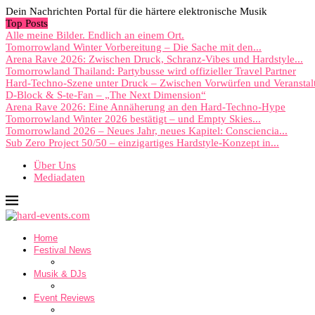
Dein Nachrichten Portal für die härtere elektronische Musik
Top Posts
Alle meine Bilder. Endlich an einem Ort.
Tomorrowland Winter Vorbereitung – Die Sache mit den...
Arena Rave 2026: Zwischen Druck, Schranz-Vibes und Hardstyle...
Tomorrowland Thailand: Partybusse wird offizieller Travel Partner
Hard-Techno-Szene unter Druck – Zwischen Vorwürfen und Veranstal
D-Block & S-te-Fan – „The Next Dimension“
Arena Rave 2026: Eine Annäherung an den Hard-Techno-Hype
Tomorrowland Winter 2026 bestätigt – und Empty Skies...
Tomorrowland 2026 – Neues Jahr, neues Kapitel: Consciencia...
Sub Zero Project 50/50 – einzigartiges Hardstyle-Konzept in...
Über Uns
Mediadaten
Home
Festival News
Musik & DJs
Event Reviews