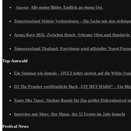
Alle meine Bilder. Endlich an einem Ort.
Tomorrowland Winter Vorbereitung – Die Sache mit den richtig
Arena Rave 2026: Zwischen Druck, Schranz-Vibes und Hardstyle 
Tomorrowland Thailand: Partybusse wird offizieller Travel Partn
Top-Auswahl
Ein Sonntag wie damals – QULT kehrt zurück auf die White Stag
DJ The Prophet veröffentlicht Buch „UIT HET HARD“ – Ein Blick
Tante Mia Tanzt: Nächste Runde für Das größte Elektrofestival 
Interview mit Marc: Der Mann, der 52 Events im Jahr besucht
Festival News