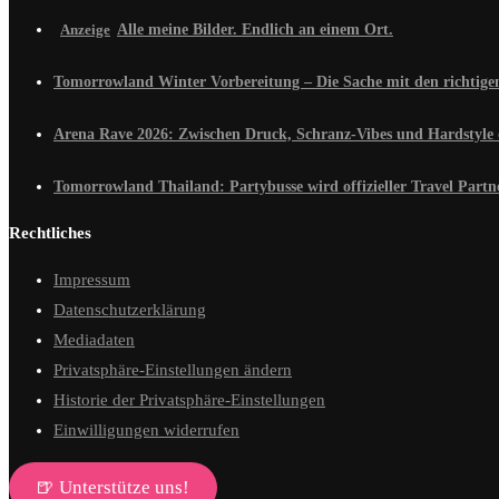
Alle meine Bilder. Endlich an einem Ort.
Tomorrowland Winter Vorbereitung – Die Sache mit den richtig
Arena Rave 2026: Zwischen Druck, Schranz-Vibes und Hardstyle 
Tomorrowland Thailand: Partybusse wird offizieller Travel Partn
Rechtliches
Impressum
Datenschutzerklärung
Mediadaten
Privatsphäre-Einstellungen ändern
Historie der Privatsphäre-Einstellungen
Einwilligungen widerrufen
🍺 Unterstütze uns!