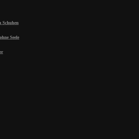
en Schuhen
ohne Seele
er