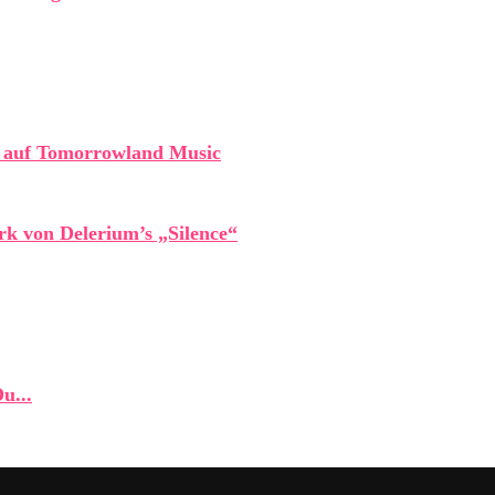
“ auf Tomorrowland Music
rk von Delerium’s „Silence“
u...