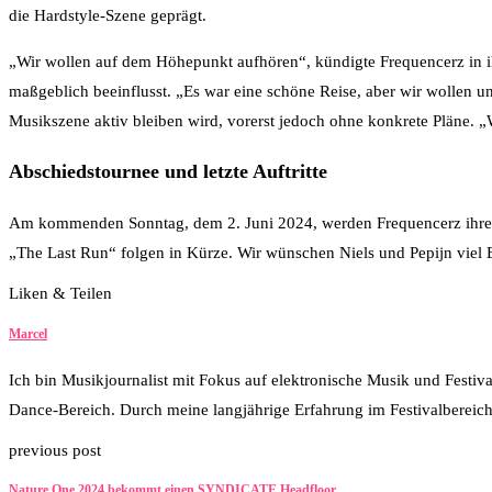
die Hardstyle-Szene geprägt.
„Wir wollen auf dem Höhepunkt aufhören“, kündigte Frequencerz in i
maßgeblich beeinflusst. „Es war eine schöne Reise, aber wir wollen u
Musikszene aktiv bleiben wird, vorerst jedoch ohne konkrete Pläne.
Abschiedstournee und letzte Auftritte
Am kommenden Sonntag, dem 2. Juni 2024, werden Frequencerz ihren er
„The Last Run“ folgen in Kürze. Wir wünschen Niels und Pepijn viel
Liken & Teilen
8
Facebook
Twitter
Whatsapp
Marcel
Ich bin Musikjournalist mit Fokus auf elektronische Musik und Festiv
Dance-Bereich. Durch meine langjährige Erfahrung im Festivalbereich
previous post
Nature One 2024 bekommt einen SYNDICATE Headfloor