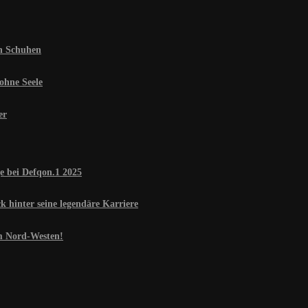
en Schuhen
ohne Seele
er
e bei Defqon.1 2025
 hinter seine legendäre Karriere
im Nord-Westen!