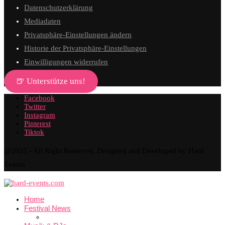
Datenschutzerklärung
Mediadaten
Privatsphäre-Einstellungen ändern
Historie der Privatsphäre-Einstellungen
Einwilligungen widerrufen
🍺 Unterstütze uns!
Facebook
Twitter
Instagram
Pinterest
Tiktok
@2025 - All Right Reserved. Designed and Developed by Hard
Events
Home
Festival News