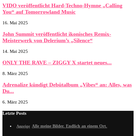
VIDO veröffentlicht Hard-Techno-Hymne „Calling
You“ auf Tomorrowland Music
16. Mai 2025
John Summit veröffentlicht ikonisches Remix-
Meisterwerk von Delerium’s „Silence“
14. Mai 2025
ONLY THE RAVE – ZIGGY X startet neues...
8. März 2025
Adrenalize kündigt Debütalbum „Vibes“ an: Alles, was
Du...
6. März 2025
Letzte Posts
Alle meine Bilder. Endlich an einem Ort.