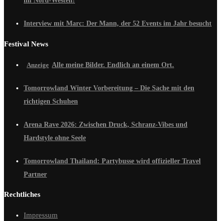
im Nord-Westen!
Interview mit Marc: Der Mann, der 52 Events im Jahr besucht
Festival News
Alle meine Bilder. Endlich an einem Ort.
Tomorrowland Winter Vorbereitung – Die Sache mit den
richtigen Schuhen
Arena Rave 2026: Zwischen Druck, Schranz-Vibes und
Hardstyle ohne Seele
Tomorrowland Thailand: Partybusse wird offizieller Travel
Partner
Rechtliches
Impressum