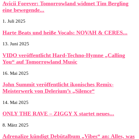
Avicii Forever: Tomorrowland widmet Tim Bergling
eine bewegende...
1. Juli 2025
Harte Beats und heiße Vocals: NOVAH & CERES...
13. Juni 2025
VIDO veröffentlicht Hard-Techno-Hymne „Calling
You“ auf Tomorrowland Music
16. Mai 2025
John Summit veröffentlicht ikonisches Remix-
Meisterwerk von Delerium’s „Silence“
14. Mai 2025
ONLY THE RAVE – ZIGGY X startet neues...
8. März 2025
Adrenalize kündigt Debütalbum „Vibes“ an: Alles, was