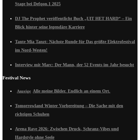
Stage bei Defqon.1 2025
DJ The Prophet veröffentlicht Buch „UIT HET HARD“ – Ein
Blick hinter seine legendäre Karriere
Tante Mia Tanzt: Nächste Runde für Das größte Elektrofestival
im Nord-Westen!
Interview mit Marc: Der Mann, der 52 Events im Jahr besucht
Festival News
Alle meine Bilder. Endlich an einem Ort.
Tomorrowland Winter Vorbereitung – Die Sache mit den
richtigen Schuhen
Arena Rave 2026: Zwischen Druck, Schranz-Vibes und
Hardstyle ohne Seele