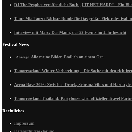
DJ The Prophet veröffentlicht Buch „UIT HET HARD“ – Ein Blick
Tante Mia Tanzt: Nächste Runde für Das größte Elektrofestival 
Interview mit Marc: Der Mann, der 52 Events im Jahr besucht
Festival News
Alle meine Bilder. Endlich an einem Ort.
Tomorrowland Winter Vorbereitung – Die Sache mit den richtig
Arena Rave 2026: Zwischen Druck, Schranz-Vibes und Hardstyle 
Tomorrowland Thailand: Partybusse wird offizieller Travel Partn
Rechtliches
Impressum
Datenschutzerklärung