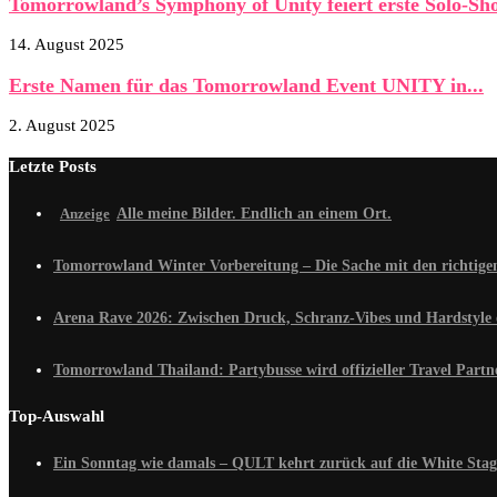
Tomorrowland’s Symphony of Unity feiert erste Solo-Sho
14. August 2025
Erste Namen für das Tomorrowland Event UNITY in...
2. August 2025
Letzte Posts
Alle meine Bilder. Endlich an einem Ort.
Tomorrowland Winter Vorbereitung – Die Sache mit den richtig
Arena Rave 2026: Zwischen Druck, Schranz-Vibes und Hardstyle 
Tomorrowland Thailand: Partybusse wird offizieller Travel Partn
Top-Auswahl
Ein Sonntag wie damals – QULT kehrt zurück auf die White Stag