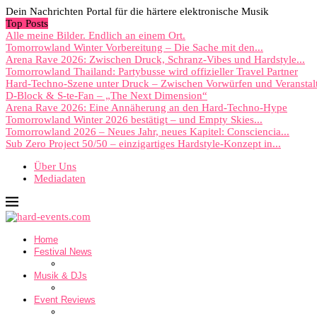
Dein Nachrichten Portal für die härtere elektronische Musik
Top Posts
Alle meine Bilder. Endlich an einem Ort.
Tomorrowland Winter Vorbereitung – Die Sache mit den...
Arena Rave 2026: Zwischen Druck, Schranz-Vibes und Hardstyle...
Tomorrowland Thailand: Partybusse wird offizieller Travel Partner
Hard-Techno-Szene unter Druck – Zwischen Vorwürfen und Veranstal
D-Block & S-te-Fan – „The Next Dimension“
Arena Rave 2026: Eine Annäherung an den Hard-Techno-Hype
Tomorrowland Winter 2026 bestätigt – und Empty Skies...
Tomorrowland 2026 – Neues Jahr, neues Kapitel: Consciencia...
Sub Zero Project 50/50 – einzigartiges Hardstyle-Konzept in...
Über Uns
Mediadaten
Home
Festival News
Musik & DJs
Event Reviews