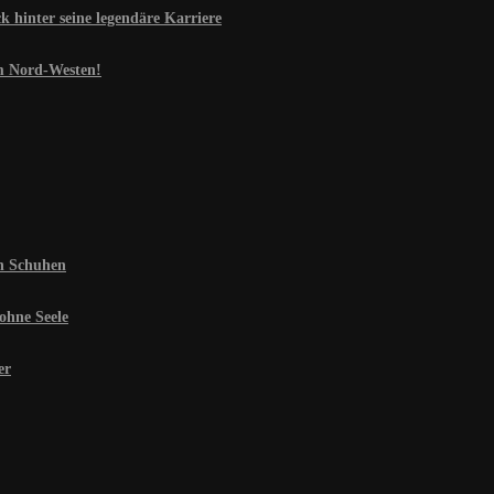
 hinter seine legendäre Karriere
im Nord-Westen!
en Schuhen
ohne Seele
er