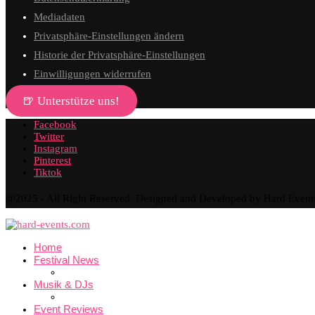
Mediadaten
Privatsphäre-Einstellungen ändern
Historie der Privatsphäre-Einstellungen
Einwilligungen widerrufen
🍺 Unterstütze uns!
Facebook
Twitter
Instagram
Pinterest
Tiktok
@2025 - All Right Reserved. Designed and Developed by Hard Event
Home
Festival News
Musik & DJs
Event Reviews