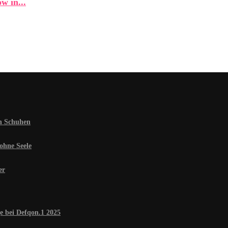
w in...
en Schuhen
ohne Seele
er
e bei Defqon.1 2025