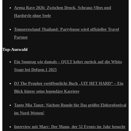
Arena Rave 2026: Zwischen Druck, Schranz-Vibes und
Hardstyle ohne Seele
Tomorrowland Thailand: Partybusse wird offizieller Travel
Partner
Top-Auswahl
Ein Sonntag wie damals – QULT kehrt zurück auf die White
Stage bei Defqon.1 2025
DJ The Prophet veröffentlicht Buch „UIT HET HARD“ – Ein
Blick hinter seine legendäre Karriere
Tante Mia Tanzt: Nächste Runde für Das größte Elektrofestival
im Nord-Westen!
Interview mit Marc: Der Mann, der 52 Events im Jahr besucht