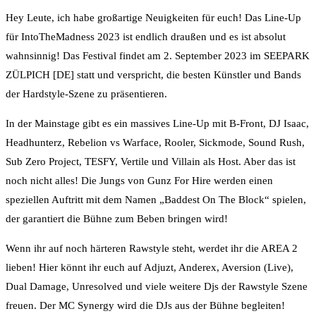
Hey Leute, ich habe großartige Neuigkeiten für euch! Das Line-Up
für IntoTheMadness 2023 ist endlich draußen und es ist absolut
wahnsinnig! Das Festival findet am 2. September 2023 im SEEPARK
ZÜLPICH [DE] statt und verspricht, die besten Künstler und Bands
der Hardstyle-Szene zu präsentieren.
In der Mainstage gibt es ein massives Line-Up mit B-Front, DJ Isaac,
Headhunterz, Rebelion vs Warface, Rooler, Sickmode, Sound Rush,
Sub Zero Project, TESFY, Vertile und Villain als Host. Aber das ist
noch nicht alles! Die Jungs von Gunz For Hire werden einen
speziellen Auftritt mit dem Namen „Baddest On The Block“ spielen,
der garantiert die Bühne zum Beben bringen wird!
Wenn ihr auf noch härteren Rawstyle steht, werdet ihr die AREA 2
lieben! Hier könnt ihr euch auf Adjuzt, Anderex, Aversion (Live),
Dual Damage, Unresolved und viele weitere Djs der Rawstyle Szene
freuen. Der MC Synergy wird die DJs aus der Bühne begleiten!