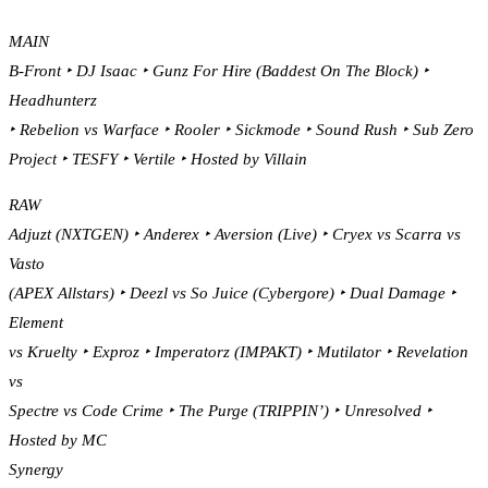
MAIN
B-Front ‣ DJ Isaac ‣ Gunz For Hire (Baddest On The Block) ‣
Headhunterz
‣ Rebelion vs Warface ‣ Rooler ‣ Sickmode ‣ Sound Rush ‣ Sub Zero
Project ‣ TESFY ‣ Vertile ‣ Hosted by Villain
RAW
Adjuzt (NXTGEN) ‣ Anderex ‣ Aversion (Live) ‣ Cryex vs Scarra vs
Vasto
(APEX Allstars) ‣ Deezl vs So Juice (Cybergore) ‣ Dual Damage ‣
Element
vs Kruelty ‣ Exproz ‣ Imperatorz (IMPAKT) ‣ Mutilator ‣ Revelation
vs
Spectre vs Code Crime ‣ The Purge (TRIPPIN’) ‣ Unresolved ‣
Hosted by MC
Synergy