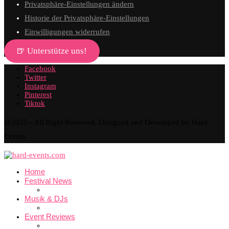
Privatsphäre-Einstellungen ändern
Historie der Privatsphäre-Einstellungen
Einwilligungen widerrufen
🍺 Unterstütze uns!
Facebook
Twitter
Instagram
Pinterest
Tiktok
@2025 - All Right Reserved. Designed and Developed by Hard
Events
Home
Festival News
Musik & DJs
Event Reviews