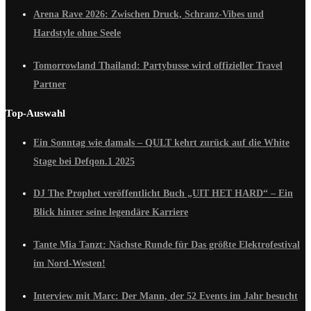
Arena Rave 2026: Zwischen Druck, Schranz-Vibes und
Hardstyle ohne Seele
Tomorrowland Thailand: Partybusse wird offizieller Travel
Partner
Top-Auswahl
Ein Sonntag wie damals – QULT kehrt zurück auf die White
Stage bei Defqon.1 2025
DJ The Prophet veröffentlicht Buch „UIT HET HARD“ – Ein
Blick hinter seine legendäre Karriere
Tante Mia Tanzt: Nächste Runde für Das größte Elektrofestival
im Nord-Westen!
Interview mit Marc: Der Mann, der 52 Events im Jahr besucht