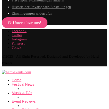
Privatsphäre-Einstellungen ändern
Historie der Privatsphäre-Einstellungen
Einwilligungen widerrufen
🍺 Unterstütze uns!
Facebook
Twitter
Instagram
Pinterest
Tiktok
@2025 - All Right Reserved. Designed and Developed by Hard
Events
Home
Festival News
Musik & DJs
Event Reviews