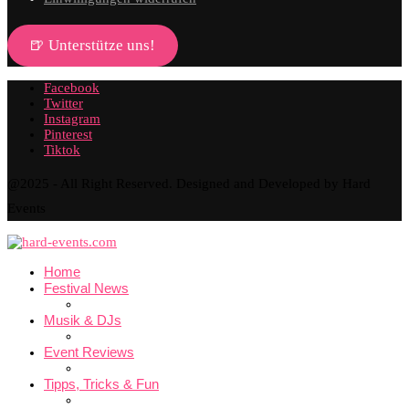
🍺 Unterstütze uns!
Facebook
Twitter
Instagram
Pinterest
Tiktok
@2025 - All Right Reserved. Designed and Developed by Hard
Events
Home
Festival News
Musik & DJs
Event Reviews
Tipps, Tricks & Fun