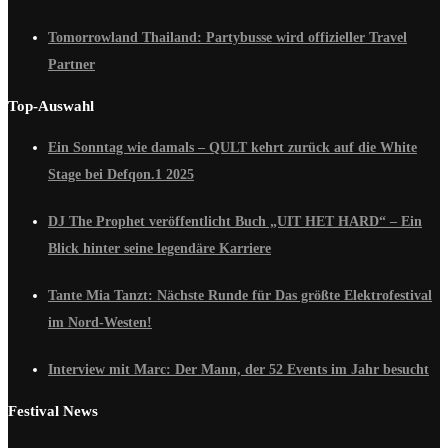
Tomorrowland Thailand: Partybusse wird offizieller Travel
Partner
Top-Auswahl
Ein Sonntag wie damals – QULT kehrt zurück auf die White
Stage bei Defqon.1 2025
DJ The Prophet veröffentlicht Buch „UIT HET HARD“ – Ein
Blick hinter seine legendäre Karriere
Tante Mia Tanzt: Nächste Runde für Das größte Elektrofestival
im Nord-Westen!
Interview mit Marc: Der Mann, der 52 Events im Jahr besucht
Festival News