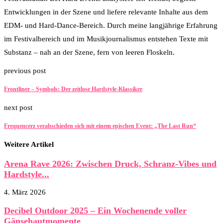
Entwicklungen in der Szene und liefere relevante Inhalte aus dem
EDM- und Hard-Dance-Bereich. Durch meine langjährige Erfahrung
im Festivalbereich und im Musikjournalismus entstehen Texte mit
Substanz – nah an der Szene, fern von leeren Floskeln.
previous post
Frontliner – Symbols: Der zeitlose Hardstyle-Klassiker
next post
Frequencerz verabschieden sich mit einem epischen Event: „The Last Run“
Weitere Artikel
Arena Rave 2026: Zwischen Druck, Schranz-Vibes und
Hardstyle...
4. März 2026
Decibel Outdoor 2025 – Ein Wochenende voller
Gänsehautmomente