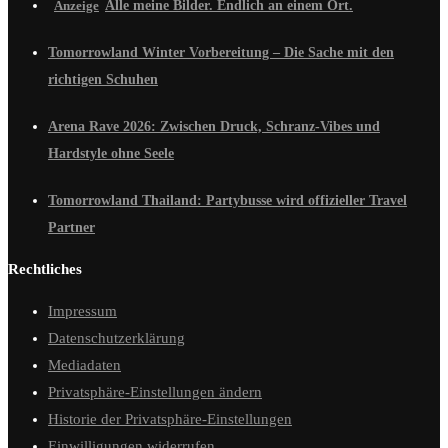
Alle meine Bilder. Endlich an einem Ort.
Tomorrowland Winter Vorbereitung – Die Sache mit den
richtigen Schuhen
Arena Rave 2026: Zwischen Druck, Schranz-Vibes und
Hardstyle ohne Seele
Tomorrowland Thailand: Partybusse wird offizieller Travel
Partner
Rechtliches
Impressum
Datenschutzerklärung
Mediadaten
Privatsphäre-Einstellungen ändern
Historie der Privatsphäre-Einstellungen
Einwilligungen widerrufen