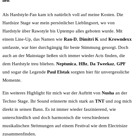
ließ
Als Hardstyle-Fan kam ich natürlich voll auf meine Kosten. Die
Hardsize Stage war mein persönlicher Lieblingsort, wo von
Hardstyle über Rawstyle bis Uptempo alles geboten wurde. Mit
einem Line-Up, das Namen wie
Ran-D
,
Dimitri K
und
Krowndexx
umfasste, war hier durchgängig für beste Stimmung gesorgt. Doch
auch an der Mainstage ließen sich immer wieder Acts finden, die
dem Hardstyle treu blieben.
Neptunica
,
HBz
,
Da Tweekaz
,
GPF
und sogar die Legende
Paul Elstak
sorgten hier für unvergessliche
Momente.
Ein weiteres Highlight für mich war der Auftritt von
Nusha
an der
Techno Stage. Ihr Sound erinnerte mich stark an
TNT
und zog mich
direkt in seinen Bann. Es ist immer wieder faszinierend, wie
unterschiedlich und doch harmonisch die verschiedenen
musikalischen Strömungen auf einem Festival wie dem Electrisize
zusammenfinden.